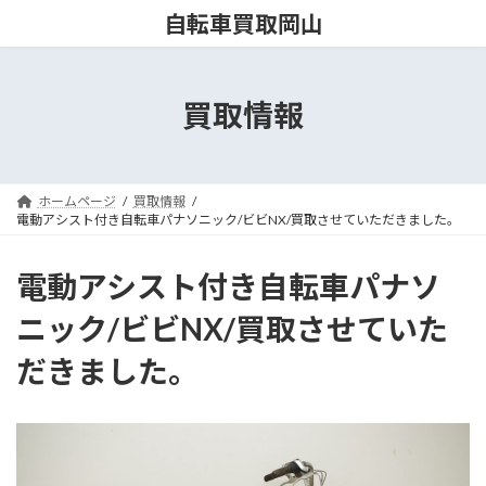
コ
ナ
自転車買取岡山
ン
ビ
テ
ゲ
ン
ー
ツ
シ
買取情報
へ
ョ
ス
ン
キ
に
ッ
移
ホームページ
買取情報
プ
動
電動アシスト付き自転車パナソニック/ビビNX/買取させていただきました。
電動アシスト付き自転車パナソ
ニック/ビビNX/買取させていた
だきました。