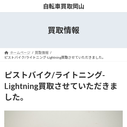
コ
ナ
自転車買取岡山
ン
ビ
テ
ゲ
ン
ー
ツ
シ
買取情報
へ
ョ
ス
ン
キ
に
ッ
移
ホームページ
買取情報
プ
動
ピストバイク/ライトニング-Lightning買取させていただきました。
ピストバイク/ライトニング-
Lightning買取させていただきま
した。