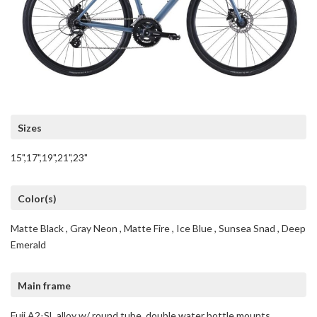
Sizes
15",17",19",21",23"
Color(s)
Matte Black , Gray Neon , Matte Fire , Ice Blue , Sunsea Snad , Deep
Emerald
Main frame
Fuji A2-SL alloy w/ round tube, double water bottle mounts