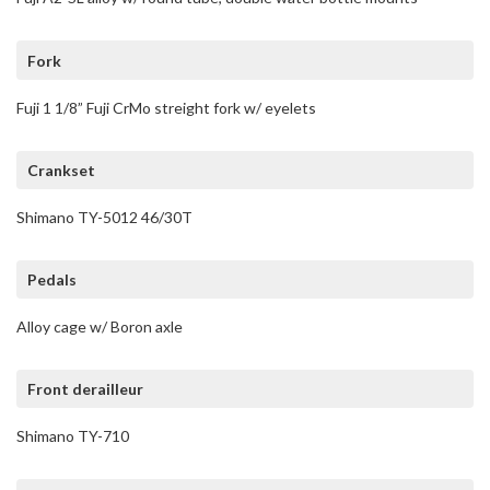
Fork
Fuji 1 1/8” Fuji CrMo streight fork w/ eyelets
Crankset
Shimano TY-5012 46/30T
Pedals
Alloy cage w/ Boron axle
Front derailleur
Shimano TY-710