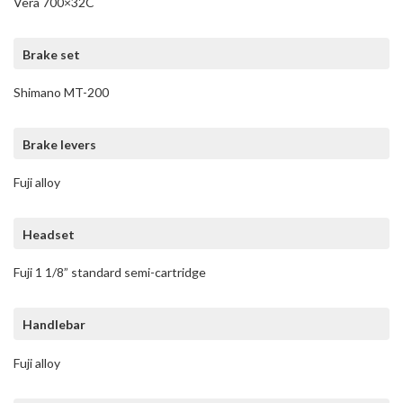
Vera 700×32C
Brake set
Shimano MT-200
Brake levers
Fuji alloy
Headset
Fuji 1 1/8” standard semi-cartridge
Handlebar
Fuji alloy