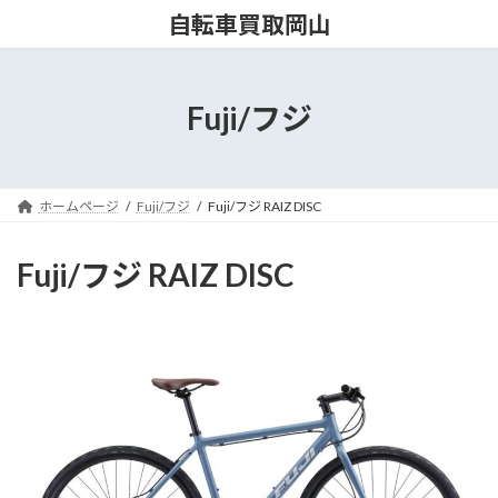
コ
ナ
自転車買取岡山
ン
ビ
テ
ゲ
ン
ー
ツ
シ
Fuji/フジ
へ
ョ
ス
ン
キ
に
ッ
移
ホームページ
Fuji/フジ
Fuji/フジ RAIZ DISC
プ
動
Fuji/フジ RAIZ DISC