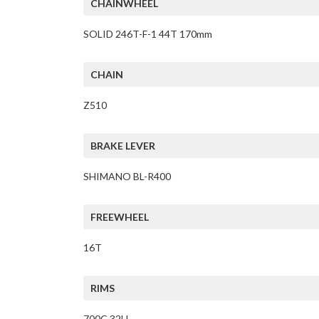
CHAINWHEEL
SOLID 246T-F-1 44T 170mm
CHAIN
Z510
BRAKE LEVER
SHIMANO BL-R400
FREEWHEEL
16T
RIMS
700C 32H