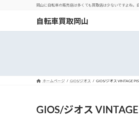
コ
ナ
岡山に自転車の販売店は多くても買取店は少ないですよね。
ン
ビ
テ
ゲ
自転車買取岡山
ン
ー
ツ
シ
へ
ョ
ス
ン
キ
に
ッ
移
プ
動
ホームページ
GIOS/ジオス
GIOS/ジオス VINTAGE PIS
GIOS/ジオス VINTAGE 