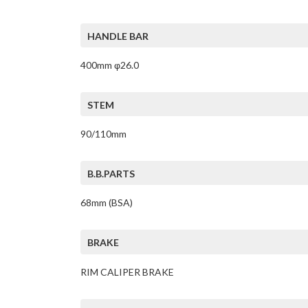
HANDLE BAR
400mm φ26.0
STEM
90/110mm
B.B.PARTS
68mm (BSA)
BRAKE
RIM CALIPER BRAKE