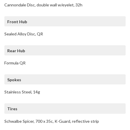
Cannondale Disc, double wall w/eyelet, 32h
Front Hub
Sealed Alloy Disc, QR
Rear Hub
Formula QR
Spokes
Stainless Steel, 14g
Tires
Schwalbe Spicer, 700 x 35c, K-Guard, reflective strip