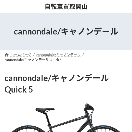
コ
ナ
自転車買取岡山
ン
ビ
テ
ゲ
ン
ー
ツ
シ
cannondale/キャノンデール
へ
ョ
ス
ン
キ
に
ッ
移
ホームページ
cannondale/キャノンデール
プ
動
cannondale/キャノンデール Quick 5
cannondale/キャノンデール
Quick 5