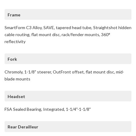
Frame
SmartForm C3 Alloy, SAVE, tapered head tube, Straightshot hidden
cable routing, flat mount disc, rack/fender mounts, 360°
reflectivity
Fork
Chromoly, 1-1/8" steerer, OutFront offset, flat mount disc, mid-
blade mounts
Headset
FSA Sealed Bearing, Integrated, 1-1/4"-1-1/8"
Rear Derailleur