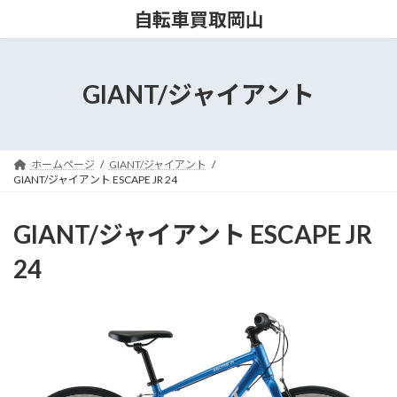
コ
ナ
自転車買取岡山
ン
ビ
テ
ゲ
ン
ー
ツ
シ
GIANT/ジャイアント
へ
ョ
ス
ン
キ
に
ッ
移
ホームページ
GIANT/ジャイアント
プ
動
GIANT/ジャイアント ESCAPE JR 24
GIANT/ジャイアント ESCAPE JR
24