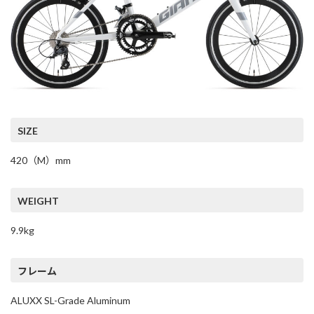
SIZE
420（M）mm
WEIGHT
9.9kg
フレーム
ALUXX SL-Grade Aluminum