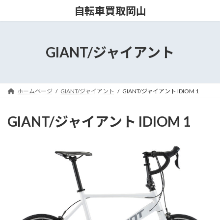
コ
ナ
自転車買取岡山
ン
ビ
テ
ゲ
ン
ー
ツ
シ
GIANT/ジャイアント
へ
ョ
ス
ン
キ
に
ッ
移
ホームページ
GIANT/ジャイアント
GIANT/ジャイアント IDIOM 1
プ
動
GIANT/ジャイアント IDIOM 1