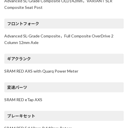
Advanced SL-Grade Composite OLD142mm，VARIANT SLR
Composite Seat Post
フロントフォーク
Advanced SL-Grade Composite，Full Composite OverDrive 2
Column 12mm Axle
ギアクランク
SRAM RED AXS with Quarq Power Meter
変速パーツ
SRAM RED eTap AXS
ブレーキセット