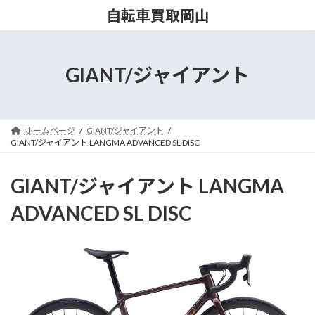
コ
ナ
自転車買取岡山
ン
ビ
テ
ゲ
ン
ー
ツ
シ
GIANT/ジャイアント
へ
ョ
ス
ン
キ
に
ッ
移
ホームページ
GIANT/ジャイアント
プ
動
GIANT/ジャイアント LANGMA ADVANCED SL DISC
GIANT/ジャイアント LANGMA
ADVANCED SL DISC