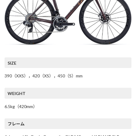
SIZE
390（XXS），420（XS），450（S）mm
WEIGHT
6.5kg（420mm）
フレーム