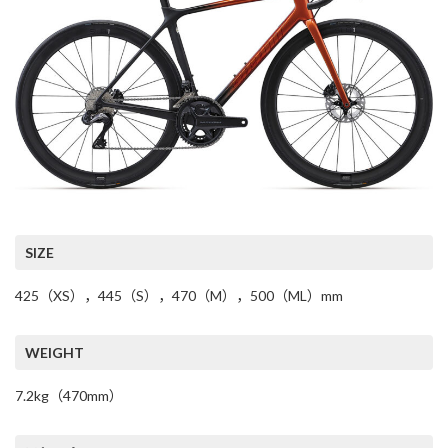
SIZE
425（XS），445（S），470（M），500（ML）mm
WEIGHT
7.2kg（470mm）