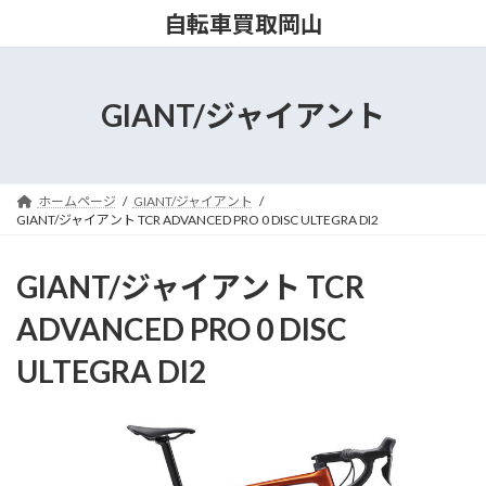
コ
ナ
自転車買取岡山
ン
ビ
テ
ゲ
ン
ー
ツ
シ
GIANT/ジャイアント
へ
ョ
ス
ン
キ
に
ッ
移
ホームページ
GIANT/ジャイアント
プ
動
GIANT/ジャイアント TCR ADVANCED PRO 0 DISC ULTEGRA DI2
GIANT/ジャイアント TCR
ADVANCED PRO 0 DISC
ULTEGRA DI2