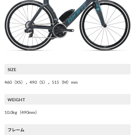
SIZE
460（XS），490（S），515（M）mm
WEIGHT
10.0kg（490mm）
フレーム