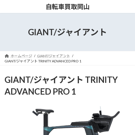
コ
ナ
自転車買取岡山
ン
ビ
テ
ゲ
ン
ー
ツ
シ
GIANT/ジャイアント
へ
ョ
ス
ン
キ
に
ッ
移
ホームページ
GIANT/ジャイアント
プ
動
GIANT/ジャイアント TRINITY ADVANCED PRO 1
GIANT/ジャイアント TRINITY
ADVANCED PRO 1