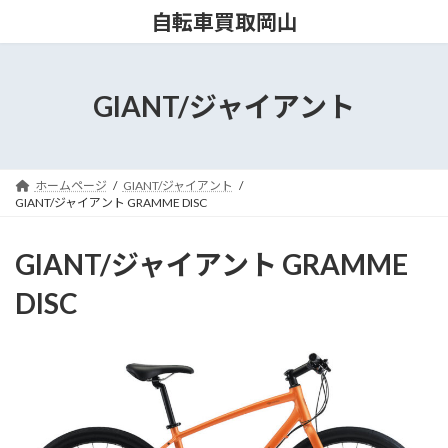
コ
ナ
自転車買取岡山
ン
ビ
テ
ゲ
ン
ー
ツ
シ
GIANT/ジャイアント
へ
ョ
ス
ン
キ
に
ッ
移
ホームページ
GIANT/ジャイアント
プ
動
GIANT/ジャイアント GRAMME DISC
GIANT/ジャイアント GRAMME
DISC