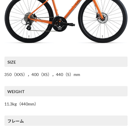
SIZE
350（XXS），400（XS），440（S）mm
WEIGHT
11.3kg（440mm）
フレーム