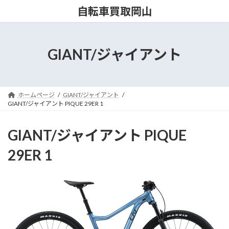
コ
ナ
自転車買取岡山
ン
ビ
テ
ゲ
ン
ー
ツ
シ
GIANT/ジャイアント
へ
ョ
ス
ン
キ
に
ッ
移
ホームページ
GIANT/ジャイアント
プ
動
GIANT/ジャイアント PIQUE 29ER 1
GIANT/ジャイアント PIQUE
29ER 1