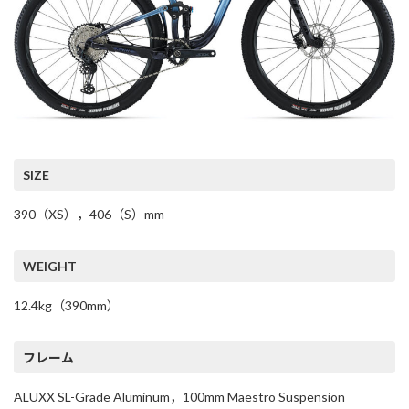
SIZE
390（XS），406（S）mm
WEIGHT
12.4kg（390mm）
フレーム
ALUXX SL-Grade Aluminum，100mm Maestro Suspension