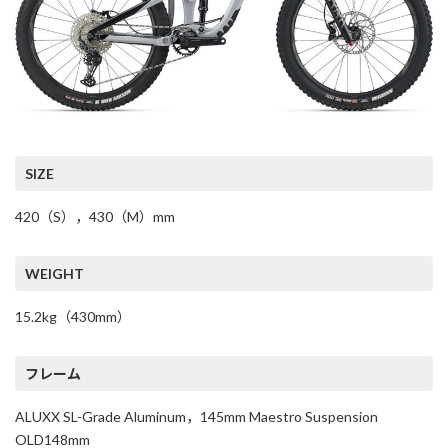
SIZE
420（S），430（M）mm
WEIGHT
15.2kg（430mm）
フレーム
ALUXX SL-Grade Aluminum，145mm Maestro Suspension
OLD148mm