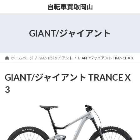
コ
ナ
自転車買取岡山
ン
ビ
テ
ゲ
ン
ー
ツ
シ
GIANT/ジャイアント
へ
ョ
ス
ン
キ
に
ッ
移
ホームページ
GIANT/ジャイアント
GIANT/ジャイアント TRANCE X 3
プ
動
GIANT/ジャイアント TRANCE X
3