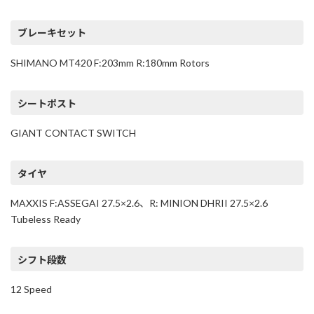
ブレーキセット
SHIMANO MT420 F:203mm R:180mm Rotors
シートポスト
GIANT CONTACT SWITCH
タイヤ
MAXXIS F:ASSEGAI 27.5×2.6、R: MINION DHRII 27.5×2.6
Tubeless Ready
シフト段数
12 Speed