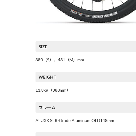
SIZE
380（S），431（M）mm
WEIGHT
11.8kg（380mm）
フレーム
ALUXX SLR-Grade Aluminum OLD148mm