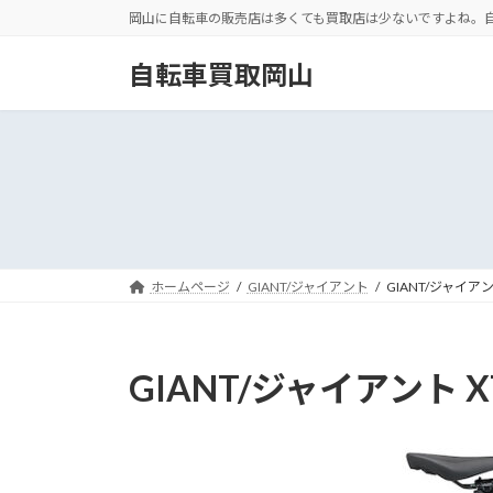
コ
ナ
岡山に自転車の販売店は多くても買取店は少ないですよね。
ン
ビ
テ
ゲ
自転車買取岡山
ン
ー
ツ
シ
へ
ョ
ス
ン
キ
に
ッ
移
プ
動
ホームページ
GIANT/ジャイアント
GIANT/ジャイアント 
GIANT/ジャイアント XTC