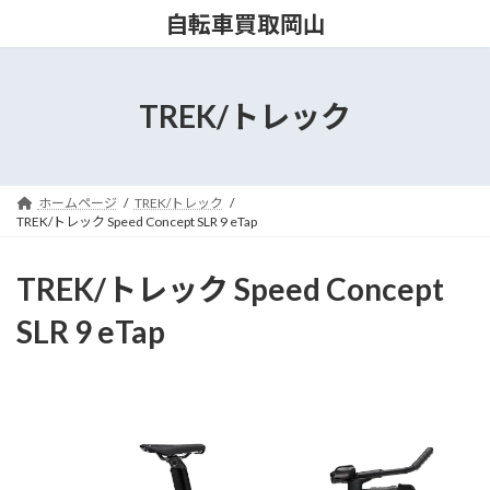
コ
ナ
自転車買取岡山
ン
ビ
テ
ゲ
ン
ー
ツ
シ
TREK/トレック
へ
ョ
ス
ン
キ
に
ッ
移
ホームページ
TREK/トレック
プ
動
TREK/トレック Speed Concept SLR 9 eTap
TREK/トレック Speed Concept
SLR 9 eTap