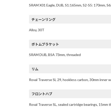
SRAM X01 Eagle, DUB, S1:165mm, S2-S5: 170mm, S
チェーンリング
Alloy, 30T
ボトムブラケット
SRAM DUB, BSA 73mm, threaded
リム
Roval Traverse SL 29, hookless carbon, 30mm inner wi
フロントハブ
Roval Traverse SL, sealed cartridge bearings, 15mm 