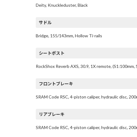
Deity, Knuckleduster, Black
サドル
Bridge, 155/143mm, Hollow Ti-rails
シートポスト
RockShox Reverb AXS, 30.9, 1X remote, (S1:100mm,
フロントブレーキ
SRAM Code RSC, 4-piston caliper, hydraulic disc, 20
リアブレーキ
SRAM Code RSC, 4-piston caliper, hydraulic disc, 20