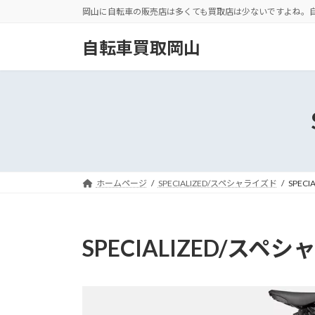
コ
ナ
岡山に自転車の販売店は多くても買取店は少ないですよね。
ン
ビ
テ
ゲ
自転車買取岡山
ン
ー
ツ
シ
へ
ョ
ス
ン
キ
に
ッ
移
プ
動
ホームページ
SPECIALIZED/スペシャライズド
SPECI
SPECIALIZED/スペシャ