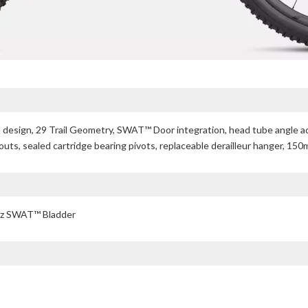
 design, 29 Trail Geometry, SWAT™ Door integration, head tube angle a
uts, sealed cartridge bearing pivots, replaceable derailleur hanger, 150
oz SWAT™ Bladder