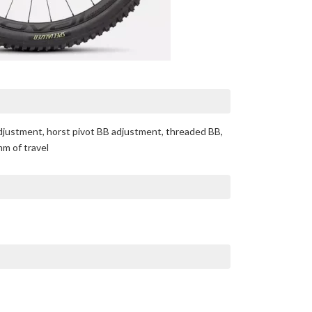
djustment, horst pivot BB adjustment, threaded BB,
mm of travel