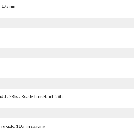
6: 175mm
dth, 2Bliss Ready, hand-built, 28h
thru-axle, 110mm spacing