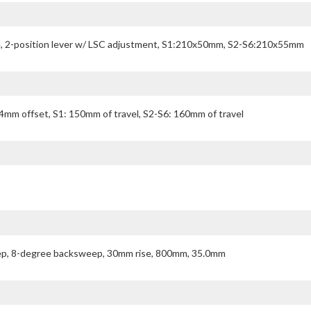
ve, 2-position lever w/ LSC adjustment, S1:210x50mm, S2-S6:210x55mm
m offset, S1: 150mm of travel, S2-S6: 160mm of travel
weep, 8-degree backsweep, 30mm rise, 800mm, 35.0mm