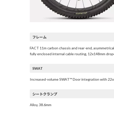
フレーム
FACT 11m carbon chassis and rear-end, asymmetrical
fully enclosed internal cable routing, 12x148mm dropo
SWAT
Increased-volume SWAT™ Door integration with 22
シートクランプ
Alloy, 38.6mm