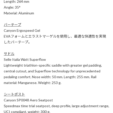
Length: 264 mm
Angle: 35°
Material: Aluminum
バーテープ
Canyon Ergospeed Gel
EVAフォームとエラストマーゲルを使用し、最適な快適性を実現
したバーテープ。
サドル
Selle Italia Watt Superflow
Lightweight triathlon-specific saddle with greater gel padding,
central cutout, and Superflow technology for unprecedented
pedaling comfort. Nose width: 50 mm. Length: 255 mm. Rail
material: Manganese. Weight: 253 g.
シートポスト
Canyon SP0048 Aero Seatpost
Speedmax time trial seatpost, deep profile, large adjustment range,
UCI compliant, weight: 300 g.