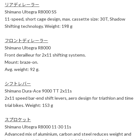
リアディレーラー
Shimano Ultegra R8000 SS
11-speed, short cage design, max. cassette size: 30T, Shadow
Shifting technology. Weight: 198 g
フロントディレーラー
Shimano Ultegra R8000
Front derailleur for 2x11 shifting systems.
Mount: braze-on.
Avg. weight: 92 g.
シフトレバー
Shimano Dura-Ace 9000 TT 2x11s
2x11 speed bar-end shift levers, aero design for triathlon and time
trial bikes. Weight: 153 g
スプロケット
Shimano Ultegra R8000 11-30 11s
Advanced mix of aluminium, carbon and steel reduces weight and