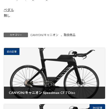
ペダル
無し
CANYON/キャニオン
、
取扱商品
カテゴリー
前の記事
CANYON/キャニオン Speedmax CF 7 Disc
2022-08-10
次の記事