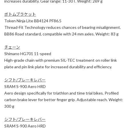
increases durability. Gear range: 11-30T. Weight: 269 g
ボトムブラケット
Token Ninja Lite BB4124 PF86.5
Thread-Fit Technology reduces chances of bearing misalignment.
BB86 Road standard, compatible with 24 mm axles. Weight: 83 g
チェーン
Shimano HG701 11-speed
High-grade chain with premium SIL-TEC treatment on roller link
plate and pin link plate for increased durability and efficiency.
シフト/ブレーキレバー
SRAM S-900 Aero HRD
Aero design specifically for triathlon and time trial bikes. Profiled
carbon brake lever for better finger grip. Adjustable reach. Weight:
300 g
シフト/ブレーキレバー
SRAM S-900 Aero HRD