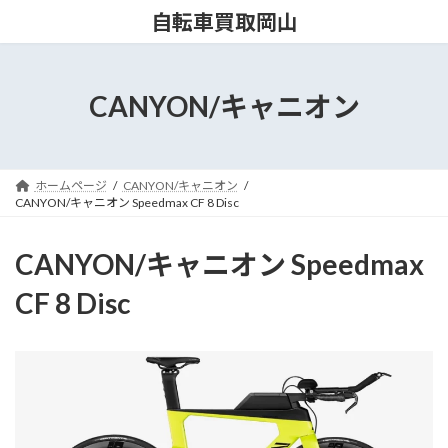
コ
ナ
自転車買取岡山
ン
ビ
テ
ゲ
ン
ー
ツ
シ
CANYON/キャニオン
へ
ョ
ス
ン
キ
に
ッ
移
ホームページ
CANYON/キャニオン
プ
動
CANYON/キャニオン Speedmax CF 8 Disc
CANYON/キャニオン Speedmax
CF 8 Disc