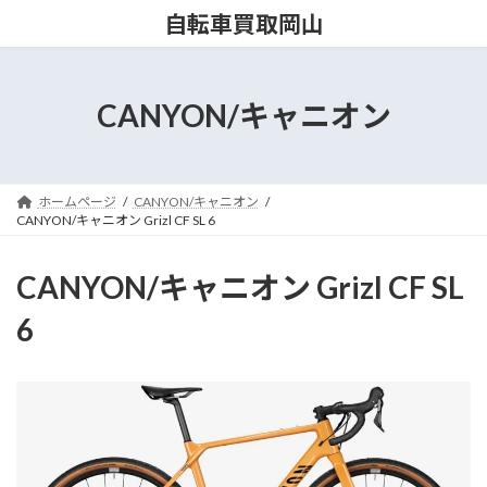
コ
ナ
自転車買取岡山
ン
ビ
テ
ゲ
ン
ー
ツ
シ
CANYON/キャニオン
へ
ョ
ス
ン
キ
に
ッ
移
ホームページ
CANYON/キャニオン
プ
動
CANYON/キャニオン Grizl CF SL 6
CANYON/キャニオン Grizl CF SL
6