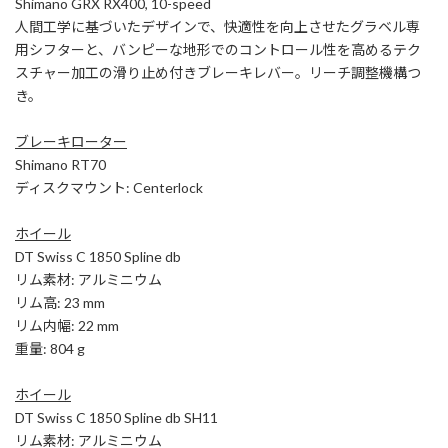
Shimano GRX RX400, 10-speed
人間工学に基づいたデザインで、快適性を向上させたグラベル専
用シフターと、バンピーな地形でのコントロール性を高めるテク
スチャー加工の滑り止め付きブレーキレバー。リーチ調整機構つ
き。
ブレーキローター
Shimano RT70
ディスクマウント: Centerlock
ホイール
DT Swiss C 1850 Spline db
リム素材: アルミニウム
リム高: 23 mm
リム内幅: 22 mm
重量: 804 g
ホイール
DT Swiss C 1850 Spline db SH11
リム素材: アルミニウム