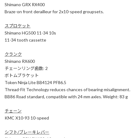
Shimano GRX RX400
Braze-on front derailleur for 2x10-speed groupsets.
スプロケット
Shimano HG500 11-34 10s
11-34 tooth cassette
クランク
Shimano RX600
チェーンリング歯数: 2
ボトムブラケット
Token Ninja Lite BB4124 PF86.5
Thread-Fit Technology reduces chances of bearing misalignment.
BB86 Road standard, compatible with 24 mm axles. Weight: 83 g
チェーン
KMC X10-93 10-speed
シフト/ブレーキレバー