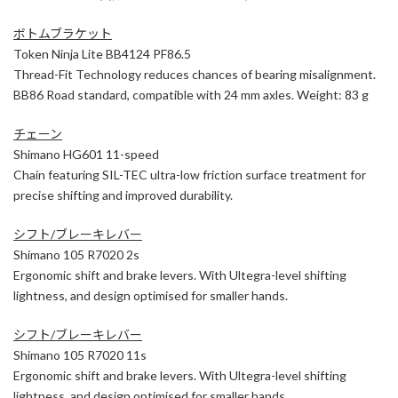
ボトムブラケット
Token Ninja Lite BB4124 PF86.5
Thread-Fit Technology reduces chances of bearing misalignment.
BB86 Road standard, compatible with 24 mm axles. Weight: 83 g
チェーン
Shimano HG601 11-speed
Chain featuring SIL-TEC ultra-low friction surface treatment for
precise shifting and improved durability.
シフト/ブレーキレバー
Shimano 105 R7020 2s
Ergonomic shift and brake levers. With Ultegra-level shifting
lightness, and design optimised for smaller hands.
シフト/ブレーキレバー
Shimano 105 R7020 11s
Ergonomic shift and brake levers. With Ultegra-level shifting
lightness, and design optimised for smaller hands.