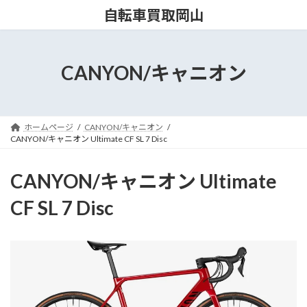
コ
ナ
自転車買取岡山
ン
ビ
テ
ゲ
ン
ー
ツ
シ
CANYON/キャニオン
へ
ョ
ス
ン
キ
に
ッ
移
ホームページ
CANYON/キャニオン
プ
動
CANYON/キャニオン Ultimate CF SL 7 Disc
CANYON/キャニオン Ultimate
CF SL 7 Disc