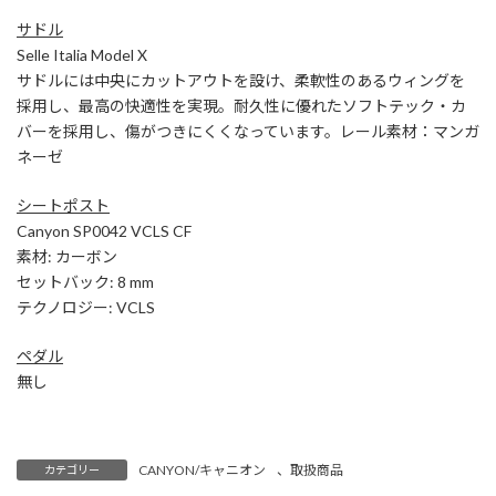
サドル
Selle Italia Model X
サドルには中央にカットアウトを設け、柔軟性のあるウィングを
採用し、最高の快適性を実現。耐久性に優れたソフトテック・カ
バーを採用し、傷がつきにくくなっています。レール素材：マンガ
ネーゼ
シートポスト
Canyon SP0042 VCLS CF
素材: カーボン
セットバック: 8 mm
テクノロジー: VCLS
ペダル
無し
CANYON/キャニオン
、
取扱商品
カテゴリー