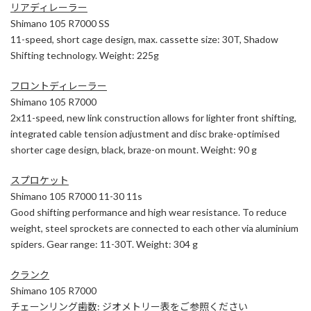
リアディレーラー
Shimano 105 R7000 SS
11-speed, short cage design, max. cassette size: 30T, Shadow
Shifting technology. Weight: 225g
フロントディレーラー
Shimano 105 R7000
2x11-speed, new link construction allows for lighter front shifting,
integrated cable tension adjustment and disc brake-optimised
shorter cage design, black, braze-on mount. Weight: 90 g
スプロケット
Shimano 105 R7000 11-30 11s
Good shifting performance and high wear resistance. To reduce
weight, steel sprockets are connected to each other via aluminium
spiders. Gear range: 11-30T. Weight: 304 g
クランク
Shimano 105 R7000
チェーンリング歯数: ジオメトリー表をご参照ください