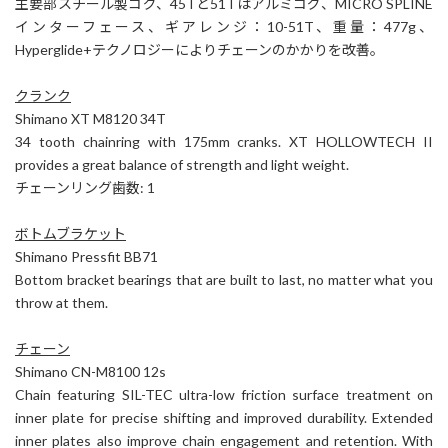
主要部スチール製コグ、45Tと51Tはアルミコグ、MICRO SPLINE
インターフェース、ギアレンジ：10-51T、重量：477g、
Hyperglide+テクノロジーによりチェーンのかかりを改善。
クランク
Shimano XT M8120 34T
34 tooth chainring with 175mm cranks. XT HOLLOWTECH II
provides a great balance of strength and light weight.
チェーンリング歯数: 1
ボトムブラケット
Shimano Pressfit BB71
Bottom bracket bearings that are built to last, no matter what you
throw at them.
チェーン
Shimano CN-M8100 12s
Chain featuring SIL-TEC ultra-low friction surface treatment on
inner plate for precise shifting and improved durability. Extended
inner plates also improve chain engagement and retention. With