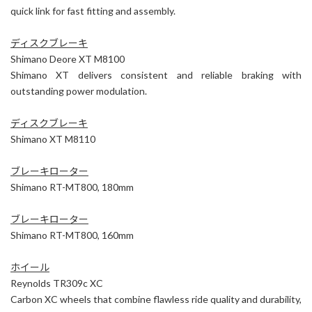
quick link for fast fitting and assembly.
ディスクブレーキ
Shimano Deore XT M8100
Shimano XT delivers consistent and reliable braking with
outstanding power modulation.
ディスクブレーキ
Shimano XT M8110
ブレーキローター
Shimano RT-MT800, 180mm
ブレーキローター
Shimano RT-MT800, 160mm
ホイール
Reynolds TR309c XC
Carbon XC wheels that combine flawless ride quality and durability,