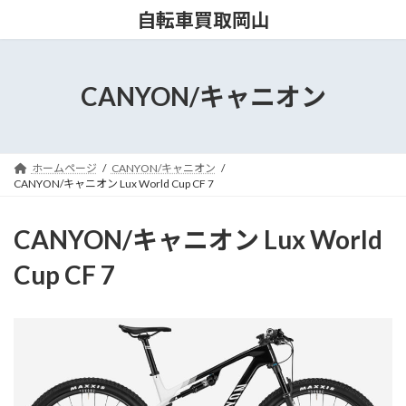
コ
ナ
自転車買取岡山
ン
ビ
テ
ゲ
ン
ー
ツ
シ
CANYON/キャニオン
へ
ョ
ス
ン
キ
に
ッ
移
ホームページ
CANYON/キャニオン
プ
動
CANYON/キャニオン Lux World Cup CF 7
CANYON/キャニオン Lux World
Cup CF 7