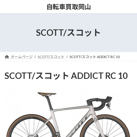
コ
ナ
自転車買取岡山
ン
ビ
テ
ゲ
ン
ー
ツ
シ
SCOTT/スコット
へ
ョ
ス
ン
キ
に
ッ
移
ホームページ
SCOTT/スコット
SCOTT/スコット ADDICT RC 10
プ
動
SCOTT/スコット ADDICT RC 10