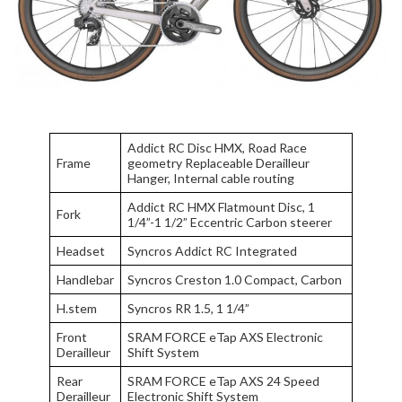
Addict RC Disc HMX, Road Race
Frame
geometry Replaceable Derailleur
Hanger, Internal cable routing
Addict RC HMX Flatmount Disc, 1
Fork
1/4”-1 1/2” Eccentric Carbon steerer
Headset
Syncros Addict RC Integrated
Handlebar
Syncros Creston 1.0 Compact, Carbon
H.stem
Syncros RR 1.5, 1 1/4”
Front
SRAM FORCE eTap AXS Electronic
Derailleur
Shift System
Rear
SRAM FORCE eTap AXS 24 Speed
Derailleur
Electronic Shift System