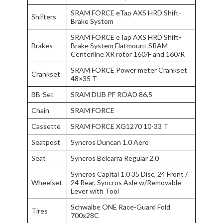
SRAM FORCE eTap AXS HRD Shift-
Shifters
Brake System
SRAM FORCE eTap AXS HRD Shift-
Brakes
Brake System Flatmount SRAM
Centerline XR rotor 160/F and 160/R
SRAM FORCE Power meter Crankset
Crankset
48×35 T
BB-Set
SRAM DUB PF ROAD 86.5
Chain
SRAM FORCE
Cassette
SRAM FORCE XG1270 10-33 T
Seatpost
Syncros Duncan 1.0 Aero
Seat
Syncros Belcarra Regular 2.0
Syncros Capital 1.0 35 Disc, 24 Front /
Wheelset
24 Rear, Syncros Axle w/Removable
Lever with Tool
Schwalbe ONE Race-Guard Fold
Tires
700x28C