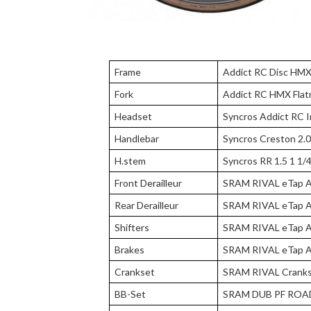
Frame
Addict RC Disc HMX 
Fork
Addict RC HMX Flatm
Headset
Syncros Addict RC 
Handlebar
Syncros Creston 2.
H.stem
Syncros RR 1.5 1 1/4
Front Derailleur
SRAM RIVAL eTap AX
Rear Derailleur
SRAM RIVAL eTap AX
Shifters
SRAM RIVAL eTap A
Brakes
SRAM RIVAL eTap AX
Crankset
SRAM RIVAL Cranks
BB-Set
SRAM DUB PF ROAD