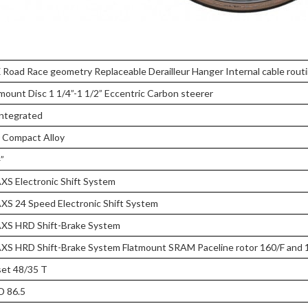
Road Race geometry Replaceable Derailleur Hanger Internal cable rout
ount Disc 1 1/4”-1 1/2” Eccentric Carbon steerer
Integrated
0 Compact Alloy
”
S Electronic Shift System
S 24 Speed Electronic Shift System
XS HRD Shift-Brake System
S HRD Shift-Brake System Flatmount SRAM Paceline rotor 160/F and 
et 48/35 T
 86.5