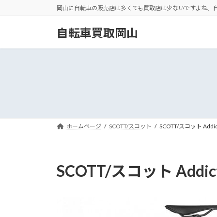
コ
ナ
岡山に自転車の販売店は多くても買取店は少ないですよね。
ン
ビ
テ
ゲ
自転車買取岡山
ン
ー
ツ
シ
へ
ョ
ス
ン
キ
に
ッ
移
プ
動
ホームページ
SCOTT/スコット
SCOTT/スコット Addict
SCOTT/スコット Addict