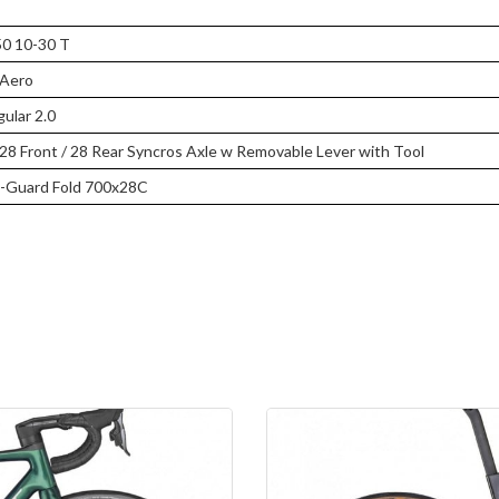
0 10-30 T
 Aero
ular 2.0
 28 Front / 28 Rear Syncros Axle w Removable Lever with Tool
-Guard Fold 700x28C