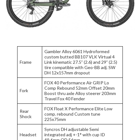
Gambler Alloy 6061 Hydroformed
custom butted BB107 VLK Virtual 4
Frame
Link kinematic 27.5” (2.6) and 29” (2.5)
tire compatible with Geo-BB adj. SW
DH 12x157mm dropout
FOX 40 Performance Air GRIP Lo
Comp Rebound 52mm Offset 20mm
Fork
Boost thru axle Alloy steerer 203mm
Travel Fox 40 Fender
FOX Float X Performance Elite Low
Rear
comp. rebound Custom tune
Shock
225x75mm
Syncros DH adjustable Semi
Headset
integrated adj +-1° with cup ID
49.6mm OD 56mm