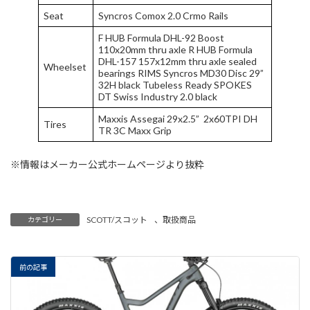
Seat
Syncros Comox 2.0 Crmo Rails
F HUB Formula DHL-92 Boost
110x20mm thru axle R HUB Formula
DHL-157 157x12mm thru axle sealed
Wheelset
bearings RIMS Syncros MD30 Disc 29”
32H black Tubeless Ready SPOKES
DT Swiss Industry 2.0 black
Maxxis Assegai 29x2.5” 2x60TPI DH
Tires
TR 3C Maxx Grip
※情報はメーカー公式ホームページより抜粋
SCOTT/スコット
、
取扱商品
カテゴリー
前の記事