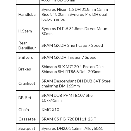
Syncros Hixon 1.5 DH 31.8mm 15mm
Handlebar
Rise 8° 800mm Syncros Pro DH dual
lock-on grips
Syncros DH1.5 31.8mm Direct Mount
H.Stem
50mm
Rear
SRAM GX DH Short cage 7 Speed
Derailleur
Shifters
SRAM GX DH Trigger 7 Speed
Shimano SLX M7120 4 Piston Disc
Brakes
Shimano SM-RT86 6 Bolt 203mm
SRAM Descendant DH DUB 34T Steel
Crankset
chainring DM 165mm
SRAM DUB PF MTB107 Shell
BB-Set
107x41mm
Chain
KMC X10
Cassette
SRAM CS PG-720 DH 11-25 T
Seatpost
Syncros DH2.0 31.6mm Alloy6061