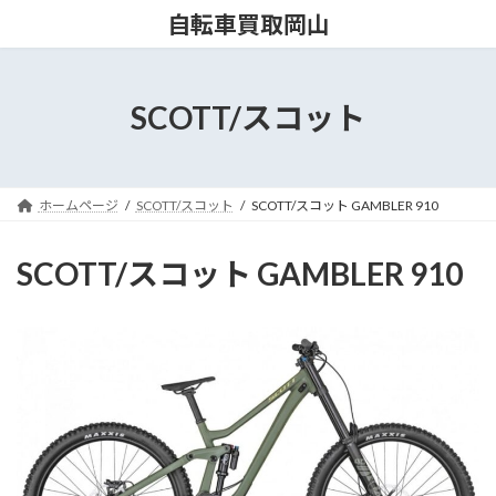
コ
ナ
自転車買取岡山
ン
ビ
テ
ゲ
ン
ー
ツ
シ
SCOTT/スコット
へ
ョ
ス
ン
キ
に
ッ
移
ホームページ
SCOTT/スコット
SCOTT/スコット GAMBLER 910
プ
動
SCOTT/スコット GAMBLER 910