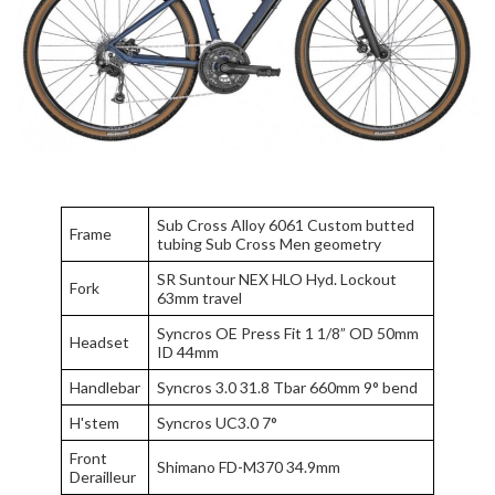
Sub Cross Alloy 6061 Custom butted
Frame
tubing Sub Cross Men geometry
SR Suntour NEX HLO Hyd. Lockout
Fork
63mm travel
Syncros OE Press Fit 1 1/8” OD 50mm
Headset
ID 44mm
Handlebar
Syncros 3.0 31.8 Tbar 660mm 9° bend
H'stem
Syncros UC3.0 7°
Front
Shimano FD-M370 34.9mm
Derailleur