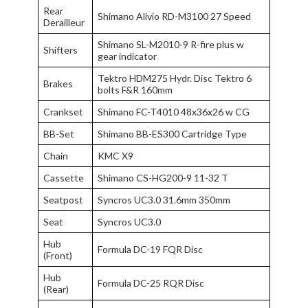
Rear
Shimano Alivio RD-M3100 27 Speed
Derailleur
Shimano SL-M2010-9 R-fire plus w
Shifters
gear indicator
Tektro HDM275 Hydr. Disc Tektro 6
Brakes
bolts F&R 160mm
Crankset
Shimano FC-T4010 48x36x26 w CG
BB-Set
Shimano BB-ES300 Cartridge Type
Chain
KMC X9
Cassette
Shimano CS-HG200-9 11-32 T
Seatpost
Syncros UC3.0 31.6mm 350mm
Seat
Syncros UC3.0
Hub
Formula DC-19 FQR Disc
(Front)
Hub
Formula DC-25 RQR Disc
(Rear)