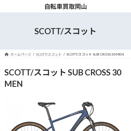
コ
ナ
自転車買取岡山
ン
ビ
テ
ゲ
ン
ー
ツ
シ
SCOTT/スコット
へ
ョ
ス
ン
キ
に
ッ
移
ホームページ
SCOTT/スコット
SCOTT/スコット SUB CROSS 30 MEN
プ
動
SCOTT/スコット SUB CROSS 30
MEN