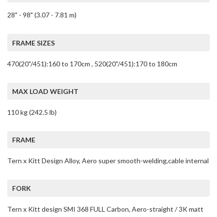
28" - 98" (3.07 - 7.81 m)
FRAME SIZES
470(20"/451):160 to 170cm , 520(20"/451):170 to 180cm
MAX LOAD WEIGHT
110 kg (242.5 lb)
FRAME
Tern x Kitt Design Alloy, Aero super smooth-welding,cable internal
FORK
Tern x Kitt design SMI 368 FULL Carbon, Aero-straight / 3K matt