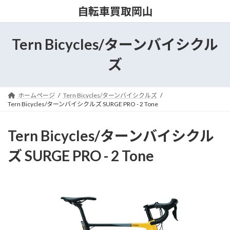
コ
ナ
自転車買取岡山
ン
ビ
テ
ゲ
ン
ー
Tern Bicycles/ターンバイシクル
ツ
シ
へ
ョ
ズ
ス
ン
キ
に
ッ
移
ホームページ
Tern Bicycles/ターンバイシクルズ
プ
動
Tern Bicycles/ターンバイシクルズ SURGE PRO - 2 Tone
Tern Bicycles/ターンバイシクル
ズ SURGE PRO - 2 Tone