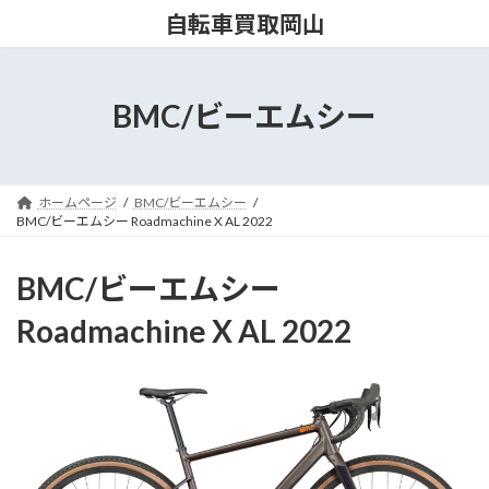
コ
ナ
自転車買取岡山
ン
ビ
テ
ゲ
ン
ー
ツ
シ
BMC/ビーエムシー
へ
ョ
ス
ン
キ
に
ッ
移
ホームページ
BMC/ビーエムシー
プ
動
BMC/ビーエムシー Roadmachine X AL 2022
BMC/ビーエムシー
Roadmachine X AL 2022