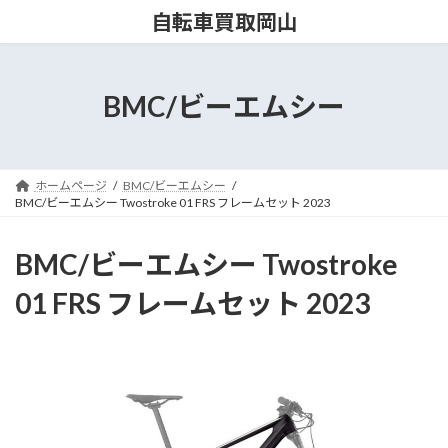
コ
ナ
自転車買取岡山
ン
ビ
テ
ゲ
ン
ー
ツ
シ
BMC/ビーエムシー
へ
ョ
ス
ン
キ
に
ッ
移
ホームページ
BMC/ビーエムシー
プ
動
BMC/ビーエムシー Twostroke 01 FRS フレームセット 2023
BMC/ビーエムシー Twostroke
01 FRS フレームセット 2023