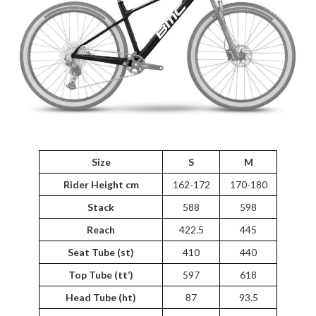
Size
S
M
Rider Height cm
162-172
170-180
Stack
588
598
Reach
422.5
445
Seat Tube (st)
410
440
Top Tube (tt‘)
597
618
Head Tube (ht)
87
93.5