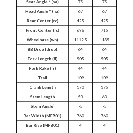
Seat Angle ° (sa)
75
75
Head Angle ° (ha)
67
67
Rear Center (rc)
425
425
Front Center (fc)
696
715
Wheelbase (wb)
1112.5
1135
BB Drop (drop)
64
64
Fork Length (fl)
505
505
Fork Rake (fr)
44
44
Trail
109
109
Crank Length
170
175
Stem Length
50
60
Stem Angle˚
-5
-5
Bar Width (MFB01)
760
760
Bar Rise (MFB01)
4
4