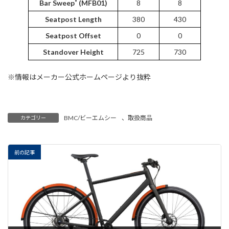
Bar Sweep˚ (MFB01)
8
8
Seatpost Length
380
430
Seatpost Offset
0
0
Standover Height
725
730
※情報はメーカー公式ホームページより抜粋
BMC/ビーエムシー
、
取扱商品
カテゴリー
前の記事