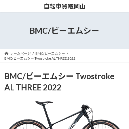
コ
ナ
自転車買取岡山
ン
ビ
テ
ゲ
ン
ー
ツ
シ
BMC/ビーエムシー
へ
ョ
ス
ン
キ
に
ッ
移
ホームページ
BMC/ビーエムシー
プ
動
BMC/ビーエムシー Twostroke AL THREE 2022
BMC/ビーエムシー Twostroke
AL THREE 2022