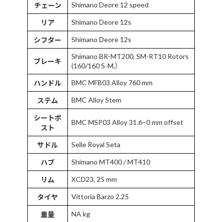
Shimano Deore 12 speed
チェーン
Shimano Deore 12s
リア
Shimano Deore 12s
シフター
Shimano BR-MT200, SM-RT10 Rotors
ブレーキ
(160/160 S-M,）
BMC MFB03 Alloy 760 mm
ハンドル
BMC Alloy Stem
ステム
シートポ
BMC MSP03 Alloy 31.6−0 mm offset
スト
Selle Royal Seta
サドル
Shimano MT400 / MT410
ハブ
XCD23, 25 mm
リム
Vittoria Barzo 2.25
タイヤ
NA kg
重量