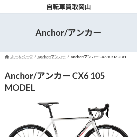
コ
ナ
自転車買取岡山
ン
ビ
テ
ゲ
ン
ー
ツ
シ
Anchor/アンカー
へ
ョ
ス
ン
キ
に
ッ
移
ホームページ
Anchor/アンカー
Anchor/アンカー CX6 105 MODEL
プ
動
Anchor/アンカー CX6 105
MODEL