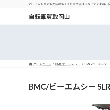
コ
ナ
岡山に自転車の販売店は多くても買取店は少ないですよね。
ン
ビ
テ
ゲ
自転車買取岡山
ン
ー
ツ
シ
へ
ョ
ス
ン
キ
に
ッ
移
プ
動
ホームページ
BMC/ビーエムシー
BMC/ビーエムシー SLR
BMC/ビーエムシー SLR F