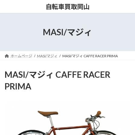
コ
ナ
自転車買取岡山
ン
ビ
テ
ゲ
ン
ー
ツ
シ
MASI/マジィ
へ
ョ
ス
ン
キ
に
ッ
移
ホームページ
MASI/マジィ
MASI/マジィ CAFFE RACER PRIMA
プ
動
MASI/マジィ CAFFE RACER
PRIMA