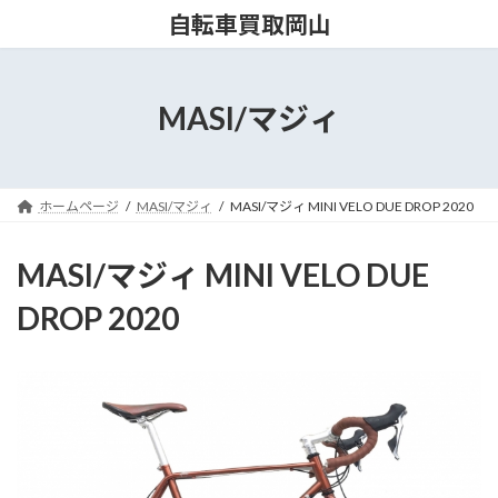
コ
ナ
自転車買取岡山
ン
ビ
テ
ゲ
ン
ー
ツ
シ
MASI/マジィ
へ
ョ
ス
ン
キ
に
ッ
移
ホームページ
MASI/マジィ
MASI/マジィ MINI VELO DUE DROP 2020
プ
動
MASI/マジィ MINI VELO DUE
DROP 2020