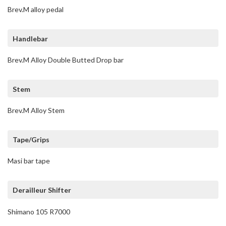
Brev.M alloy pedal
Handlebar
Brev.M Alloy Double Butted Drop bar
Stem
Brev.M Alloy Stem
Tape/Grips
Masi bar tape
Derailleur Shifter
Shimano 105 R7000