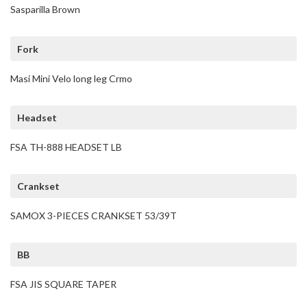
Sasparilla Brown
Fork
Masi Mini Velo long leg Crmo
Headset
FSA TH-888 HEADSET LB
Crankset
SAMOX 3-PIECES CRANKSET 53/39T
BB
FSA JIS SQUARE TAPER