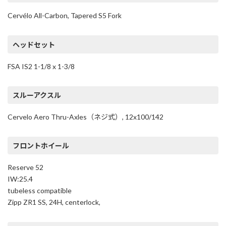
Cervélo All-Carbon, Tapered S5 Fork
ヘッドセット
FSA IS2 1-1/8 x 1-3/8
スルーアクスル
Cervelo Aero Thru-Axles（ネジ式）, 12x100/142
フロントホイール
Reserve 52
IW:25.4
tubeless compatible
Zipp ZR1 SS, 24H, centerlock,