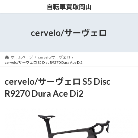
コ
ナ
自転車買取岡山
ン
ビ
テ
ゲ
ン
ー
ツ
シ
cervelo/サーヴェロ
へ
ョ
ス
ン
キ
に
ッ
移
ホームページ
cervelo/サーヴェロ
プ
動
cervelo/サーヴェロ S5 Disc R9270 Dura Ace Di2
cervelo/サーヴェロ S5 Disc
R9270 Dura Ace Di2