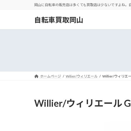
コ
ナ
岡山に自転車の販売店は多くても買取店は少ないですよね。
ン
ビ
テ
ゲ
自転車買取岡山
ン
ー
ツ
シ
へ
ョ
ス
ン
キ
に
ッ
移
プ
動
ホームページ
Wilier/ウィリエール
Willier/ウィリエール
Willier/ウィリエール Ga