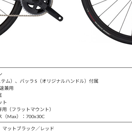
ン
ステム）、バッラ S（オリジナルハンドル）付属
変速兼用
属
ット
専用（フラットマウント）
Max）：700x30C
、マットブラック／レッド