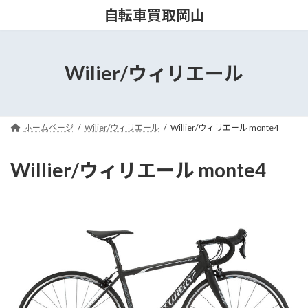
コ
ナ
自転車買取岡山
ン
ビ
テ
ゲ
ン
ー
ツ
シ
Wilier/ウィリエール
へ
ョ
ス
ン
キ
に
ッ
移
ホームページ
Wilier/ウィリエール
Willier/ウィリエール monte4
プ
動
Willier/ウィリエール monte4