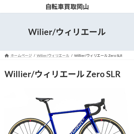
コ
ナ
自転車買取岡山
ン
ビ
テ
ゲ
ン
ー
ツ
シ
Wilier/ウィリエール
へ
ョ
ス
ン
キ
に
ッ
移
ホームページ
Wilier/ウィリエール
Willier/ウィリエール Zero SLR
プ
動
Willier/ウィリエール Zero SLR