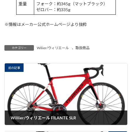
重量
フォーク：約345g（マットブラック）
ゼロバー：約335g
※情報はメーカー公式ホームページより抜粋
Wilier/ウィリエール
、
取扱商品
カテゴリー
前の記事
Willier/ウィリエール FILANTE SLR
2022-09-20