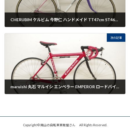
CHERUBIM ケルビム 今野仁 ハンドメイド TT47cm ST46cm 今野製作所 自転車 ロードバイク ダブルレバー 白 買取させていただきました。
2022-10-04
次の記事
maruishi 丸石 マルイシ エンペラー EMPEROR ロードバイク TT52cm ST50 700C 622 シマノ shimano SORA 赤 買取させていただきました。
2022-10-04
Copyright © 岡山の自転車買取屋さん All Rights Reserved.