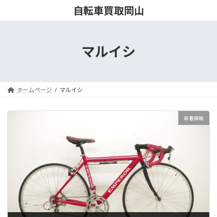
コ
ナ
自転車買取岡山
ン
ビ
テ
ゲ
ン
ー
ツ
シ
マルイシ
へ
ョ
ス
ン
キ
に
ッ
移
ホームページ
マルイシ
プ
動
新着情報