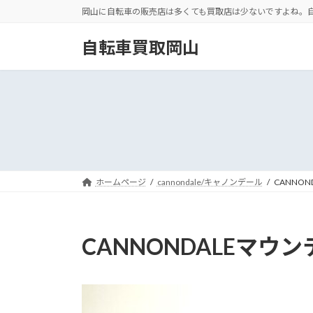
コ
ナ
岡山に自転車の販売店は多くても買取店は少ないですよね。
ン
ビ
テ
ゲ
自転車買取岡山
ン
ー
ツ
シ
へ
ョ
ス
ン
キ
に
ッ
移
プ
動
ホームページ
cannondale/キャノンデール
CANNO
CANNONDALEマウ