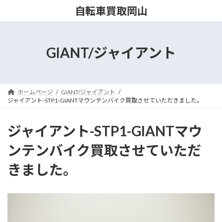
コ
ナ
自転車買取岡山
ン
ビ
テ
ゲ
ン
ー
ツ
シ
GIANT/ジャイアント
へ
ョ
ス
ン
キ
に
ッ
移
ホームページ
GIANT/ジャイアント
プ
動
ジャイアント-STP1-GIANTマウンテンバイク買取させていただきました。
ジャイアント-STP1-GIANTマウ
ンテンバイク買取させていただ
きました。