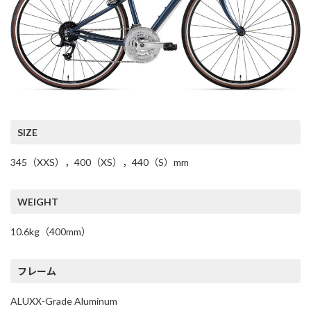
SIZE
345（XXS），400（XS），440（S）mm
WEIGHT
10.6kg（400mm）
フレーム
ALUXX-Grade Aluminum