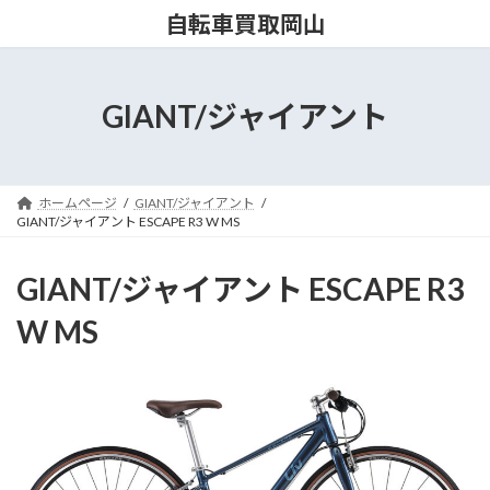
コ
ナ
自転車買取岡山
ン
ビ
テ
ゲ
ン
ー
ツ
シ
GIANT/ジャイアント
へ
ョ
ス
ン
キ
に
ッ
移
ホームページ
GIANT/ジャイアント
プ
動
GIANT/ジャイアント ESCAPE R3 W MS
GIANT/ジャイアント ESCAPE R3
W MS