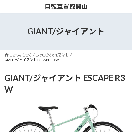
コ
ナ
自転車買取岡山
ン
ビ
テ
ゲ
ン
ー
ツ
シ
GIANT/ジャイアント
へ
ョ
ス
ン
キ
に
ッ
移
ホームページ
GIANT/ジャイアント
プ
動
GIANT/ジャイアント ESCAPE R3 W
GIANT/ジャイアント ESCAPE R3
W