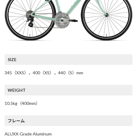
SIZE
345（XXS），400（XS），440（S）mm
WEIGHT
10.5kg（400mm）
フレーム
ALUXX-Grade Aluminum