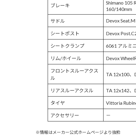
Shimano 
ブレーキ
160/140mm
Devox Seat.M
サドル
シートポスト
Devox Post.
シートクランプ
6061 アル
リム/ホイール
Devox Wh
フロントスルーアクス
TA 12x100、De
ル
リアスルーアクスル
TA 12x142、Dev
タイヤ
Vittoria Rub
アクセサリー
－
※情報はメーカー公式ホームページより抜粋