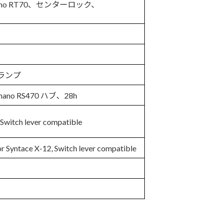
ano RT70、センターロック、
クランプ
o RS470 ハブ、28h
witch lever compatible
Syntace X-12, Switch lever compatible