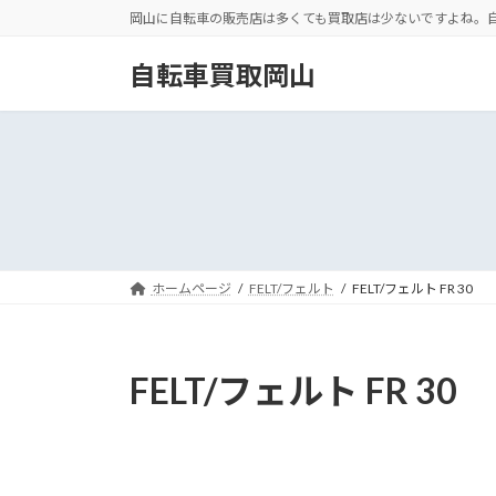
コ
ナ
岡山に自転車の販売店は多くても買取店は少ないですよね。
ン
ビ
テ
ゲ
自転車買取岡山
ン
ー
ツ
シ
へ
ョ
ス
ン
キ
に
ッ
移
プ
動
ホームページ
FELT/フェルト
FELT/フェルト FR 30
FELT/フェルト FR 30