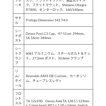
ブレ
スク、フラットマウント 、油圧式ディス
ーキ
ク、フラットマウント、Shimano Ultegra
RT800、センターロック、160/140mm
サド
Prologo Dimension 143 T4.0
ル
シー
Devox Post.C2 Cap、47-51cm: 294mm、
トポ
54-56cm: 344mm
スト
シー
トク
6061 アルミニウム、スチールボルト＆ナッ
ラン
ト、27.2mm ポスト、30.6mm クランプ
プ
リ
ム/
Reynolds AR41 DB Custom、カーボンリ
ホイ
ム、チューブレスレディ
ール
フロ
ント
TA 12x100、Devox AxleTA 128.5 | 123mm
スル
+ 5.5mm head, M12 x 1.5P x 16mm, Switch