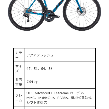
カラ
アクアフレッシュ
ー
サイ
47、51、54、56
ズ
参考
7.54 kg
重量
UHC Advanced + TeXtreme カーボン、
フレ
MMC、InsideOut、BB386、機械式電動式
ーム
シフト両対応