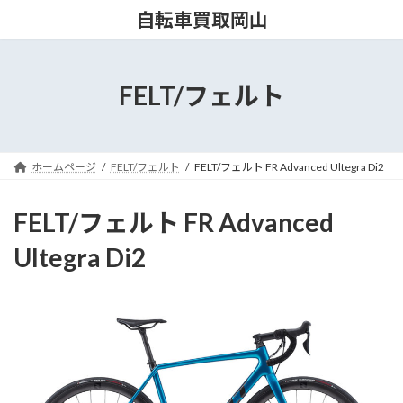
コ
ナ
自転車買取岡山
ン
ビ
テ
ゲ
ン
ー
ツ
シ
FELT/フェルト
へ
ョ
ス
ン
キ
に
ッ
移
ホームページ
FELT/フェルト
FELT/フェルト FR Advanced Ultegra Di2
プ
動
FELT/フェルト FR Advanced
Ultegra Di2