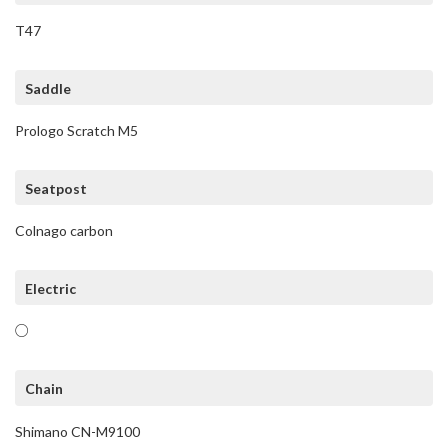
T47
Saddle
Prologo Scratch M5
Seatpost
Colnago carbon
Electric
○
Chain
Shimano CN-M9100