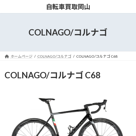
コ
ナ
自転車買取岡山
ン
ビ
テ
ゲ
ン
ー
ツ
シ
COLNAGO/コルナゴ
へ
ョ
ス
ン
キ
に
ッ
移
ホームページ
COLNAGO/コルナゴ
COLNAGO/コルナゴ C68
プ
動
COLNAGO/コルナゴ C68