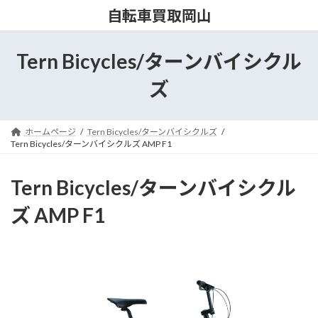
コ
ナ
自転車買取岡山
ン
ビ
テ
ゲ
ン
ー
Tern Bicycles/ターンバイシクル
ツ
シ
へ
ョ
ズ
ス
ン
キ
に
ッ
移
ホームページ
Tern Bicycles/ターンバイシクルズ
プ
動
Tern Bicycles/ターンバイシクルズ AMP F1
Tern Bicycles/ターンバイシクル
ズ AMP F1