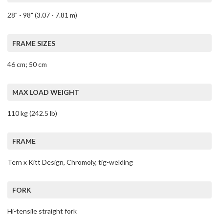
28" - 98" (3.07 - 7.81 m)
FRAME SIZES
46 cm; 50 cm
MAX LOAD WEIGHT
110 kg (242.5 lb)
FRAME
Tern x Kitt Design, Chromoly, tig-welding
FORK
Hi-tensile straight fork